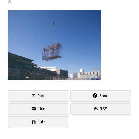
Post
Share
Line
RSS
note