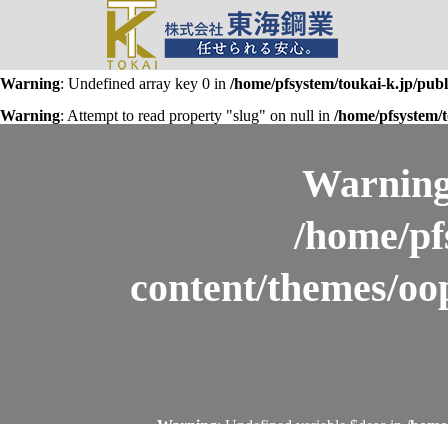
Warning
: Undefined array key 0 in
/home/pfsystem/toukai-k.jp/pub
Warning
: Attempt to read property "slug" on null in
/home/pfsystem/t
Warnin
/home/pf
content/themes/oo
Warning
: Undefined variable $desc in
/home