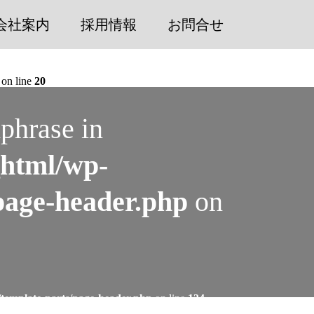
会社案内
採用情報
お問合せ
on line
20
phrase in
_html/wp-
page-header.php
on
/template-parts/page-header.php
on line
134