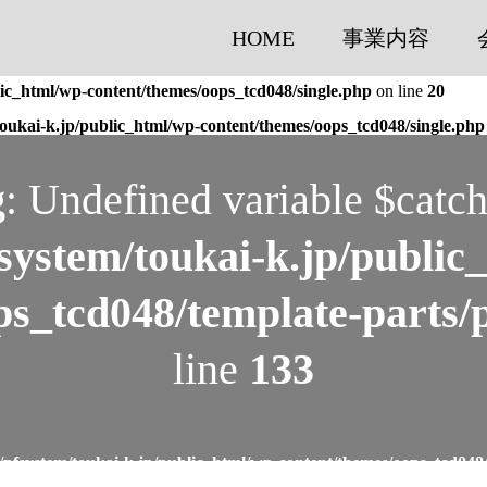
HOME
事業内容
lic_html/wp-content/themes/oops_tcd048/single.php
on line
20
oukai-k.jp/public_html/wp-content/themes/oops_tcd048/single.php
g
: Undefined variable $catch
system/toukai-k.jp/public
ps_tcd048/template-parts/
line
133
/pfsystem/toukai-k.jp/public_html/wp-content/themes/oops_tcd048